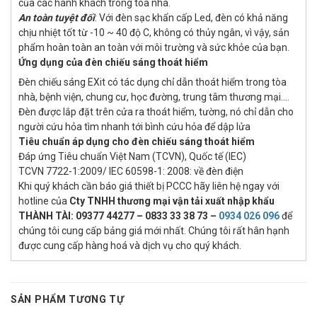
của các hành khách trong tòa nhà.
An toàn tuyệt đối
: Với đèn sạc khẩn cấp Led, đèn có khả năng
chịu nhiệt tốt từ -10 ~ 40 độ C, không có thủy ngân, vì vậy, sản
phẩm hoàn toàn an toàn với môi trường và sức khỏe của bạn.
Ứng dụng của đèn chiếu sáng thoát hiểm
Đèn chiếu sáng EXit có tác dụng chỉ dẫn thoát hiểm trong tòa
nhà, bệnh viện, chung cư, học đường, trung tâm thương mại….
Đèn được lắp đặt trên cửa ra thoát hiểm, tường, nó chỉ dẫn cho
người cứu hỏa tìm nhanh tới bình cứu hỏa để dập lửa
Tiêu chuẩn áp dụng cho đèn chiếu sáng thoát hiểm
Đáp ứng Tiêu chuẩn Việt Nam (TCVN), Quốc tế (IEC)
TCVN 7722-1:2009/ IEC 60598-1: 2008: về đèn điện
Khi quý khách cần báo giá thiết bị PCCC hãy liên hệ ngay với
hotline của
Cty TNHH thương mại vận tải xuất nhập khẩu
THÀNH TÀI: 09377 44277 – 0833 33 38 73 –
0934 026 096
để
chúng tôi cung cấp bảng giá mới nhất. Chúng tôi rất hân hạnh
được cung cấp hàng hoá và dịch vụ cho quý khách.
SẢN PHẨM TƯƠNG TỰ