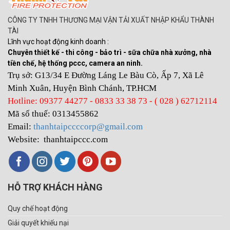
CÔNG TY TNHH THƯƠNG MẠI VẬN TẢI XUẤT NHẬP KHẨU THÀNH
TÀI
Lĩnh vực hoạt động kinh doanh :
Chuyên thiết kế - thi công - bảo trì - sữa chữa nhà xưởng, nhà
tiền chế, hệ thống pccc, camera an ninh.
Trụ sở: G13/34 E Đường Láng Le Bàu Cò, Ấp 7, Xã Lê
Minh Xuân, Huyện Bình Chánh, TP.HCM
Hotline: 09377 44277 - 0833 33 38 73 - ( 028 ) 62712114
Mã số thuế: 0313455862
Email:
thanhtaipccccorp@gmail.com
Website: thanhtaipccc.com
HỖ TRỢ KHÁCH HÀNG
Quy chế hoạt động
Giải quyết khiếu nại