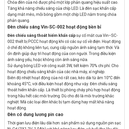
Chóa đèn của nó được phủ một lớp phản quang hiệu suất cao.
Tăng khả năng chiếu sáng của chíp LED. Là đèn sạc khẩn cấp
dạng mắt mèo, mỗi bóng gồm một chíp LED nằm trong chóa
phản quang.
Đèn chiếu sáng Vin-SC-002 hoạt động bền bỉ
Đèn chiếu sáng thoát hiểm khẩn cấp
sự cố mắt cua Vin–SC-
002 thiết bị PCCC hoạt động khi có các sự cố về điện. Hoạt động
ở chế độ không liên tục, cung cấp nguồn ánh sáng tạm thời. Và
ổn định giúp duy trì hoạt động của con người. Trong điều kiện
ánh sáng yếu, hoặc không còn ánh sáng nữa.
Sử dụng bóng LED với công xuất 3W, tiết kiệm 70% chi phí. Cho
hoạt động chiếu sáng khẩn của các nhà máy, xí nghiệp.
Biên độ nhiệt hoạt động của nó rất cao, kéo dài từ âm 10°C đến
khoảng 45°C, với điều kiện hoạt động như vậy. Đèn chiếu sáng
thoát hiểm khẩn cấp. Là thiết bị phòng cháy phù hợp hoạt động
trong hầu hết các môi trường. Dù cho đó là môi trường khắc
nghiệt. Mà các loại đèn khác bị tạm dừng hay mất khả năng
hoạt động.
Đèn có dung lương pin cao
Thời gian lưu điện lâu dài hơn: sản phẩm sử dụng nguồn pin sạc
Ni-Cd (3X1.2V-1.0Ah) với khả năng lưu điện, và tuổi thọ lâu dài.