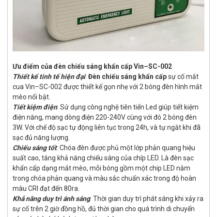
Ưu điểm của đèn chiếu sáng khẩn cấp Vin–SC-002
Thiết kế tinh tế hiện đại
:
Đèn chiếu sáng khẩn cấp
sự cố mắt
cua Vin–SC-002 được thiết kế gọn nhẹ với 2 bóng đèn hình mắt
mèo nổi bật.
Tiết kiệm điện
: Sử dụng công nghệ tiên tiến Led giúp tiết kiệm
điện năng, mang dòng điện 220-240V cùng với đó 2 bóng đèn
3W. Với chế độ sạc tự động liên tục trong 24h, và tự ngắt khi đã
sạc đủ năng lượng.
Chiếu sáng tốt
: Chóa đèn được phủ một lớp phản quang hiệu
suất cao, tăng khả năng chiếu sáng của chíp LED. Là đèn sạc
khẩn cấp dạng mắt mèo, mỗi bóng gồm một chip LED nằm
trong chóa phản quang và màu sắc chuẩn xác trong độ hoàn
màu CRI đạt đến 80ra.
Khả năng duy trì ánh sáng
: Thời gian duy trì phát sáng khi xảy ra
sự cố trên 2 giờ đồng hồ, đủ thời gian cho quá trình di chuyển