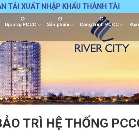
 VẬN TẢI XUẤT NHẬP KHẨU THÀNH TÀI
Dịch vụ PCCC
Sản phẩm
Công trình PCCC
Khá
BẢO TRÌ HỆ THỐNG PCC