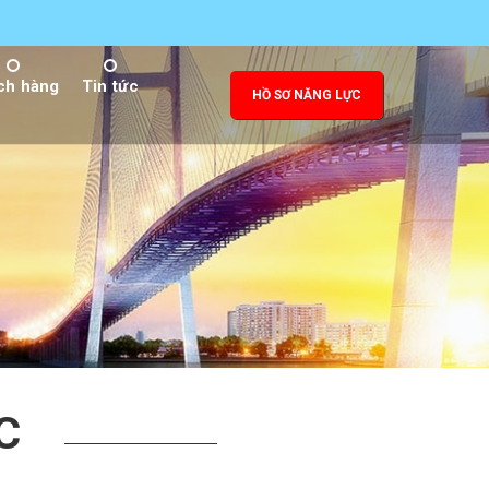
ch hàng
Tin tức
HỒ SƠ NĂNG LỰC
C