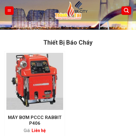
Skip
to
content
Thiết Bị Báo Cháy
MÁY BƠM PCCC RABBIT
P406
Liên hệ