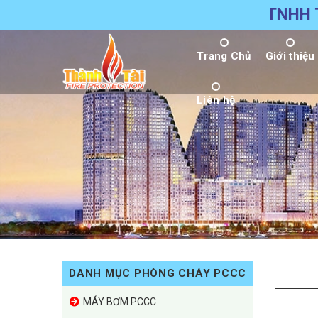
Skip
CÔNG TY
to
content
Trang Chủ
Giới thiệu
Liên hệ
DANH MỤC PHÒNG CHÁY PCCC
MÁY BƠM PCCC