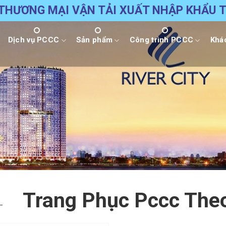
 TNHH THƯƠNG MẠI VẬN TẢI XUẤT NHẬP 
Dịch vụ PCCC
Sản phẩm
Công trình PCCC
Khá
Trang Phục Pccc The