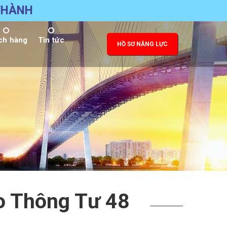
KHẨU THÀNH TÀI
ch hàng
Tin tức
HỒ SƠ NĂNG LỰC
o Thông Tư 48