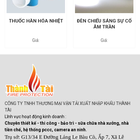
THUỐC HÀN HÓA NHIỆT
ĐÈN CHIẾU SÁNG SỰ CỐ
ÂM TRẦN
CÔNG TY TNHH THƯƠNG MẠI VẬN TẢI XUẤT NHẬP KHẨU THÀNH
TÀI
Lĩnh vực hoạt động kinh doanh :
Chuyên thiết kế - thi công - bảo trì - sữa chữa nhà xưởng, nhà
tiền chế, hệ thống pccc, camera an ninh.
Trụ sở: G13/34 E Đường Láng Le Bàu Cò, Ấp 7, Xã Lê