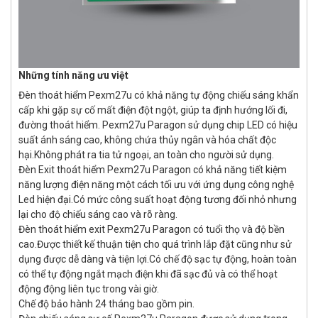
Những tính năng ưu việt
Đèn thoát hiểm Pexm27u có khả năng tự động chiếu sáng khẩn
cấp khi gặp sự cố mất điện đột ngột, giúp ta định hướng lối đi,
đường thoát hiểm. Pexm27u Paragon sử dụng chip LED có hiệu
suất ánh sáng cao, không chứa thủy ngân và hóa chất độc
hại.Không phát ra tia tử ngoại, an toàn cho người sử dụng.
Đèn Exit thoát hiểm Pexm27u Paragon có khả năng tiết kiệm
năng lượng điện năng một cách tối ưu với ứng dụng công nghệ
Led hiện đại.Có mức công suất hoạt động tương đối nhỏ nhưng
lại cho độ chiếu sáng cao và rõ ràng.
Đèn thoát hiểm exit Pexm27u Paragon có tuổi thọ và độ bền
cao.Được thiết kế thuận tiện cho quá trình lắp đặt cũng như sử
dụng được dễ dàng và tiện lợi.Có chế độ sạc tự động, hoàn toàn
có thể tự động ngắt mạch điện khi đã sạc đủ và có thể hoạt
động động liên tục trong vài giờ.
Chế độ bảo hành 24 tháng bao gồm pin.