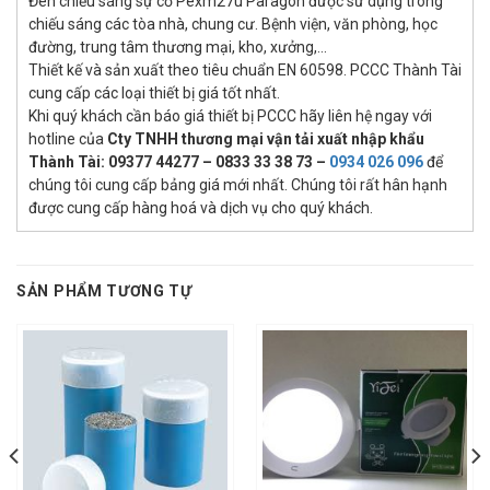
Đèn chiếu sáng sự cố Pexm27u Paragon được sử dụng trong
chiếu sáng các tòa nhà, chung cư. Bệnh viện, văn phòng, học
đường, trung tâm thương mại, kho, xưởng,…
Thiết kế và sản xuất theo tiêu chuẩn EN 60598. PCCC Thành Tài
cung cấp các loại thiết bị giá tốt nhất.
Khi quý khách cần báo giá thiết bị PCCC hãy liên hệ ngay với
hotline của
Cty TNHH thương mại vận tải xuất nhập khẩu
Thành Tài
: 09377 44277 – 0833 33 38 73 –
0934 026 096
để
chúng tôi cung cấp bảng giá mới nhất. Chúng tôi rất hân hạnh
được cung cấp hàng hoá và dịch vụ cho quý khách.
SẢN PHẨM TƯƠNG TỰ